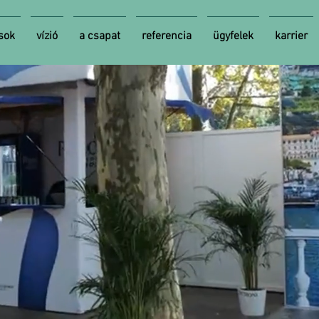
sok
vízió
a csapat
referencia
ügyfelek
karrier