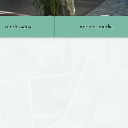
yre szabott ambient és BTL meg
rendezvény
ambient média